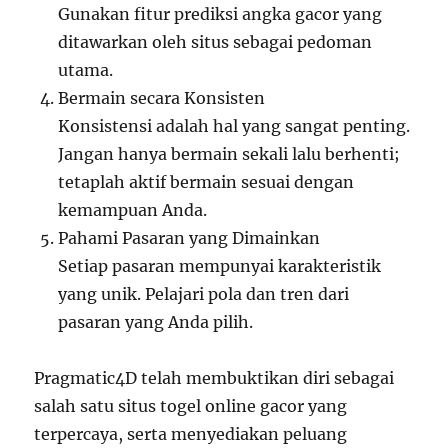
Gunakan fitur prediksi angka gacor yang
ditawarkan oleh situs sebagai pedoman
utama.
Bermain secara Konsisten
Konsistensi adalah hal yang sangat penting.
Jangan hanya bermain sekali lalu berhenti;
tetaplah aktif bermain sesuai dengan
kemampuan Anda.
Pahami Pasaran yang Dimainkan
Setiap pasaran mempunyai karakteristik
yang unik. Pelajari pola dan tren dari
pasaran yang Anda pilih.
Pragmatic4D telah membuktikan diri sebagai
salah satu situs togel online gacor yang
terpercaya, serta menyediakan peluang