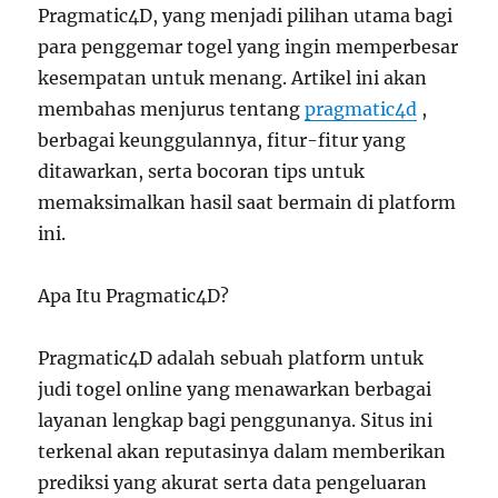
Pragmatic4D, yang menjadi pilihan utama bagi
para penggemar togel yang ingin memperbesar
kesempatan untuk menang. Artikel ini akan
membahas menjurus tentang
pragmatic4d
,
berbagai keunggulannya, fitur-fitur yang
ditawarkan, serta bocoran tips untuk
memaksimalkan hasil saat bermain di platform
ini.
Apa Itu Pragmatic4D?
Pragmatic4D adalah sebuah platform untuk
judi togel online yang menawarkan berbagai
layanan lengkap bagi penggunanya. Situs ini
terkenal akan reputasinya dalam memberikan
prediksi yang akurat serta data pengeluaran