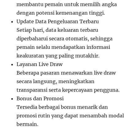
membantu pemain untuk memilih angka
dengan potensi kemenangan tinggi.
Update Data Pengeluaran Terbaru
Setiap hari, data keluaran terbaru
diperbaharui secara otomatis, sehingga
pemain selalu mendapatkan informasi
keakuratan yang paling mutakhir.
Layanan Live Draw
Beberapa pasaran menawarkan live draw
secara langsung, meningkatkan
transparansi serta kepercayaan pengguna.
Bonus dan Promosi
Tersedia berbagai bonus menarik dan
promosi rutin yang dapat menambah modal
bermain.