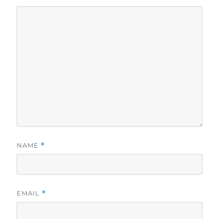
NAME
*
EMAIL
*