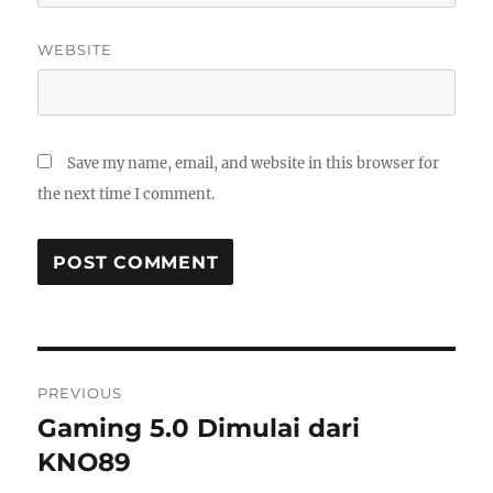
WEBSITE
Save my name, email, and website in this browser for
the next time I comment.
Post
PREVIOUS
navigation
Gaming 5.0 Dimulai dari
Previous
post:
KNO89