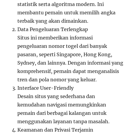
statistik serta algoritma modern. Ini
membantu pemain untuk memilih angka
terbaik yang akan dimainkan.
Data Pengeluaran Terlengkap
Situs ini memberikan informasi
pengeluaran nomor togel dari banyak
pasaran, seperti Singapore, Hong Kong,
Sydney, dan lainnya. Dengan informasi yang
komprehensif, pemain dapat menganalisis
tren dan pola nomor yang keluar.
Interface User-Friendly
Desain situs yang sederhana dan
kemudahan navigasi memungkinkan
pemain dari berbagai kalangan untuk
menggunakan layanan tanpa masalah.
Keamanan dan Privasi Terjamin