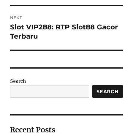
NEXT
Slot VIP288: RTP Slot88 Gacor
Next
post:
Terbaru
Search
SEARCH
Recent Posts