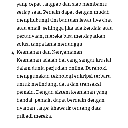
yang cepat tanggap dan siap membantu
setiap saat. Pemain dapat dengan mudah
menghubungi tim bantuan lewat live chat
atau email, sehingga jika ada kendala atau
pertanyaan, mereka bisa mendapatkan
solusi tanpa lama menunggu.
Keamanan dan Kenyamanan
Keamanan adalah hal yang sangat krusial
dalam dunia perjudian online. Dorahoki
menggunakan teknologi enkripsi terbaru
untuk melindungi data dan transaksi
pemain. Dengan sistem keamanan yang
handal, pemain dapat bermain dengan
nyaman tanpa khawatir tentang data
pribadi mereka.