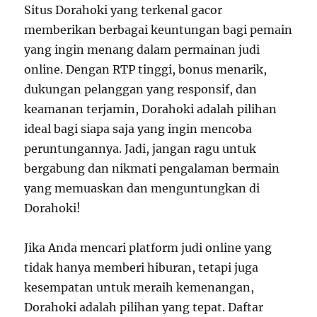
Situs Dorahoki yang terkenal gacor
memberikan berbagai keuntungan bagi pemain
yang ingin menang dalam permainan judi
online. Dengan RTP tinggi, bonus menarik,
dukungan pelanggan yang responsif, dan
keamanan terjamin, Dorahoki adalah pilihan
ideal bagi siapa saja yang ingin mencoba
peruntungannya. Jadi, jangan ragu untuk
bergabung dan nikmati pengalaman bermain
yang memuaskan dan menguntungkan di
Dorahoki!
Jika Anda mencari platform judi online yang
tidak hanya memberi hiburan, tetapi juga
kesempatan untuk meraih kemenangan,
Dorahoki adalah pilihan yang tepat. Daftar