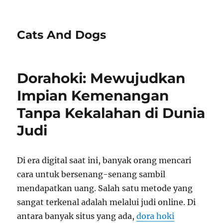
Cats And Dogs
Dorahoki: Mewujudkan
Impian Kemenangan
Tanpa Kekalahan di Dunia
Judi
Di era digital saat ini, banyak orang mencari
cara untuk bersenang-senang sambil
mendapatkan uang. Salah satu metode yang
sangat terkenal adalah melalui judi online. Di
antara banyak situs yang ada,
dora hoki