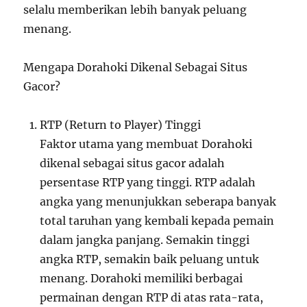
selalu memberikan lebih banyak peluang
menang.
Mengapa Dorahoki Dikenal Sebagai Situs
Gacor?
RTP (Return to Player) Tinggi
Faktor utama yang membuat Dorahoki
dikenal sebagai situs gacor adalah
persentase RTP yang tinggi. RTP adalah
angka yang menunjukkan seberapa banyak
total taruhan yang kembali kepada pemain
dalam jangka panjang. Semakin tinggi
angka RTP, semakin baik peluang untuk
menang. Dorahoki memiliki berbagai
permainan dengan RTP di atas rata-rata,