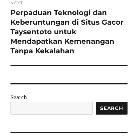
NEXT
Perpaduan Teknologi dan
Next
post:
Keberuntungan di Situs Gacor
Taysentoto untuk
Mendapatkan Kemenangan
Tanpa Kekalahan
Search
SEARCH