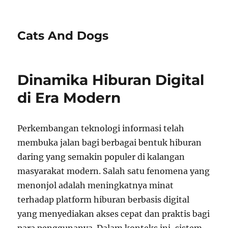
Cats And Dogs
Dinamika Hiburan Digital
di Era Modern
Perkembangan teknologi informasi telah
membuka jalan bagi berbagai bentuk hiburan
daring yang semakin populer di kalangan
masyarakat modern. Salah satu fenomena yang
menonjol adalah meningkatnya minat
terhadap platform hiburan berbasis digital
yang menyediakan akses cepat dan praktis bagi