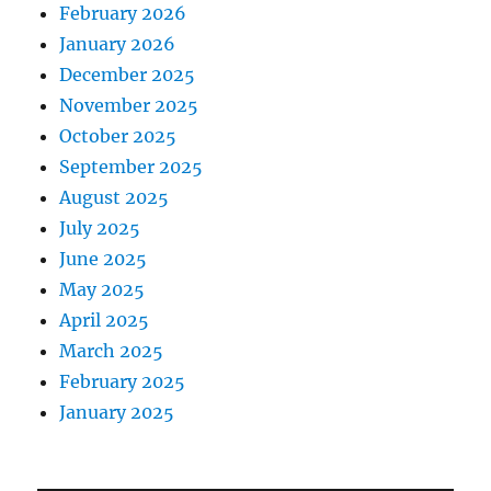
February 2026
January 2026
December 2025
November 2025
October 2025
September 2025
August 2025
July 2025
June 2025
May 2025
April 2025
March 2025
February 2025
January 2025