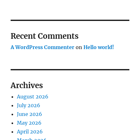
Recent Comments
A WordPress Commenter
on
Hello world!
Archives
August 2026
July 2026
June 2026
May 2026
April 2026