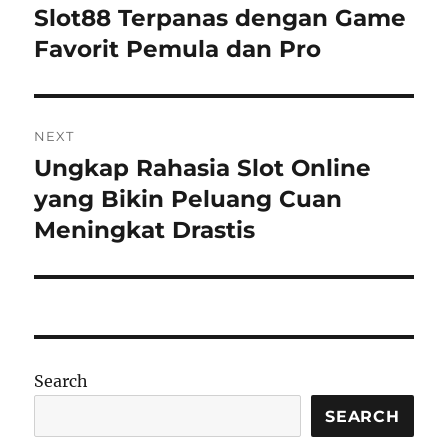
navigation
Slot88 Terpanas dengan Game
Previous
post:
Favorit Pemula dan Pro
NEXT
Ungkap Rahasia Slot Online
Next
post:
yang Bikin Peluang Cuan
Meningkat Drastis
Search
SEARCH