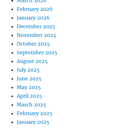
March 2026
February 2026
January 2026
December 2025
November 2025
October 2025
September 2025
August 2025
July 2025
June 2025
May 2025
April 2025
March 2025
February 2025
January 2025