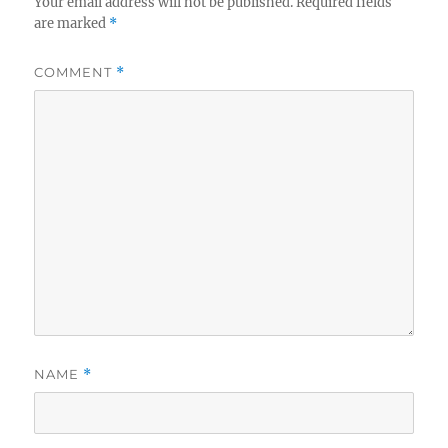
Your email address will not be published.
Required fields
are marked
*
COMMENT
*
NAME
*