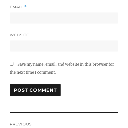
EMAIL
*
WEBSITE
Save my name, email, and website in this browser for
the next time I comment.
Post
PREVIOUS