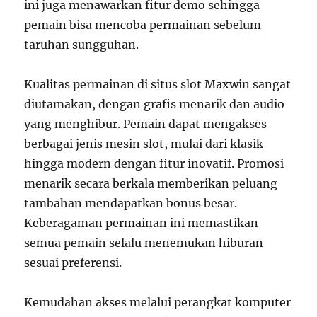
ini juga menawarkan fitur demo sehingga
pemain bisa mencoba permainan sebelum
taruhan sungguhan.
Kualitas permainan di situs slot Maxwin sangat
diutamakan, dengan grafis menarik dan audio
yang menghibur. Pemain dapat mengakses
berbagai jenis mesin slot, mulai dari klasik
hingga modern dengan fitur inovatif. Promosi
menarik secara berkala memberikan peluang
tambahan mendapatkan bonus besar.
Keberagaman permainan ini memastikan
semua pemain selalu menemukan hiburan
sesuai preferensi.
Kemudahan akses melalui perangkat komputer