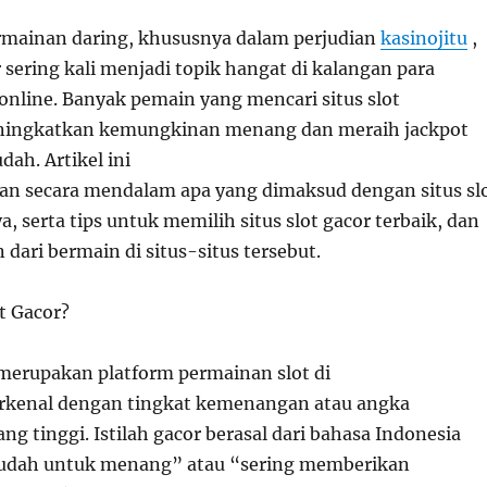
rmainan daring, khususnya dalam perjudian
kasinojitu
,
or sering kali menjadi topik hangat di kalangan para
online. Banyak pemain yang mencari situs slot
ningkatkan kemungkinan menang dan meraih jackpot
ah. Artikel ini
n secara mendalam apa yang dimaksud dengan situs sl
ya, serta tips untuk memilih situs slot gacor terbaik, dan
dari bermain di situs-situs tersebut.
ot Gacor?
r merupakan platform permainan slot di
erkenal dengan tingkat kemenangan atau angka
g tinggi. Istilah gacor berasal dari bahasa Indonesia
mudah untuk menang” atau “sering memberikan