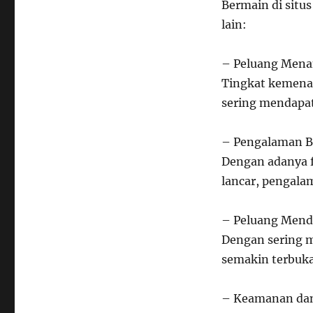
Bermain di situ
lain:
– Peluang Mena
Tingkat kemena
sering mendapat
– Pengalaman B
Dengan adanya f
lancar, pengal
– Peluang Men
Dengan sering 
semakin terbuka
– Keamanan dan