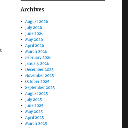
Archives
August 2026
July 2026
June 2026
May 2026
April 2026
t
March 2026
February 2026
January 2026
December 2025
November 2025
October 2025
September 2025
August 2025
July 2025
June 2025
May 2025
April 2025
March 2025