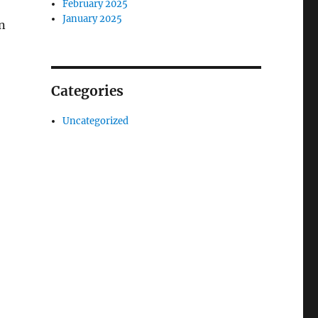
February 2025
January 2025
n
Categories
Uncategorized