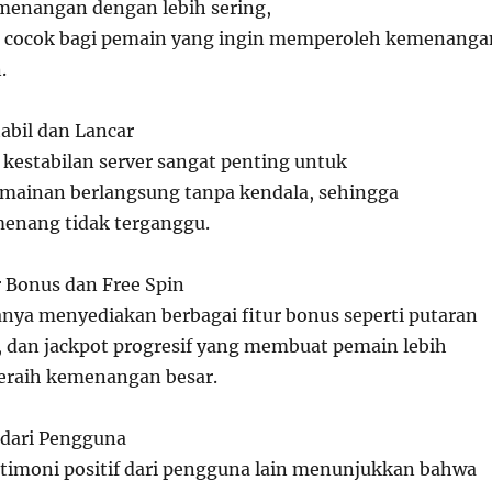
enangan dengan lebih sering,
t cocok bagi pemain yang ingin memperoleh kemenanga
.
tabil dan Lancar
kestabilan server sangat penting untuk
mainan berlangsung tanpa kendala, sehingga
enang tidak terganggu.
r Bonus dan Free Spin
sanya menyediakan berbagai fitur bonus seperti putaran
k, dan jackpot progresif yang membuat pemain lebih
raih kemenangan besar.
f dari Pengguna
stimoni positif dari pengguna lain menunjukkan bahwa