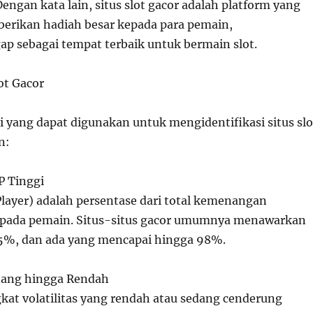
ngan kata lain, situs slot gacor adalah platform yang
berikan hadiah besar kepada para pemain,
ap sebagai tempat terbaik untuk bermain slot.
lot Gacor
i yang dapat digunakan untuk mengidentifikasi situs slo
n:
P Tinggi
Player) adalah persentase dari total kemenangan
epada pemain. Situs-situs gacor umumnya menawarkan
95%, dan ada yang mencapai hingga 98%.
Sedang hingga Rendah
gkat volatilitas yang rendah atau sedang cenderung