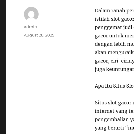
Dalam ranah pe
istilah slot gac
Author
admin
penggemar judi 
Posted
August 28, 2025
gacor untuk me
on
dengan lebih mud
akan menguraika
gacor, ciri-cirin
juga keuntungan 
Apa Itu Situs Sl
Situs slot gaco
internet yang t
pengembalian yan
yang berarti “