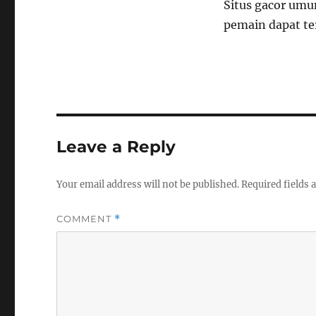
Situs gacor umu
pemain dapat te
Leave a Reply
Your email address will not be published.
Required fields
COMMENT
*