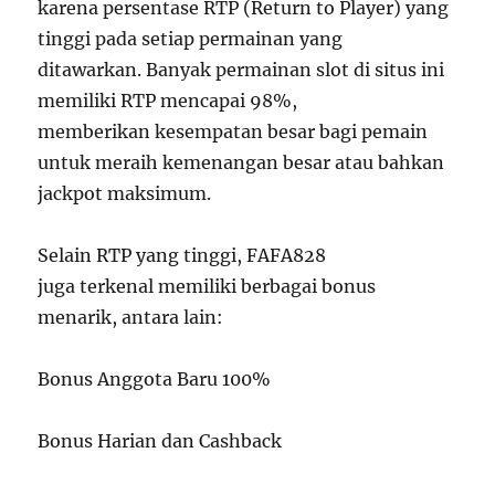
karena persentase RTP (Return to Player) yang
tinggi pada setiap permainan yang
ditawarkan. Banyak permainan slot di situs ini
memiliki RTP mencapai 98%,
memberikan kesempatan besar bagi pemain
untuk meraih kemenangan besar atau bahkan
jackpot maksimum.
Selain RTP yang tinggi, FAFA828
juga terkenal memiliki berbagai bonus
menarik, antara lain:
Bonus Anggota Baru 100%
Bonus Harian dan Cashback