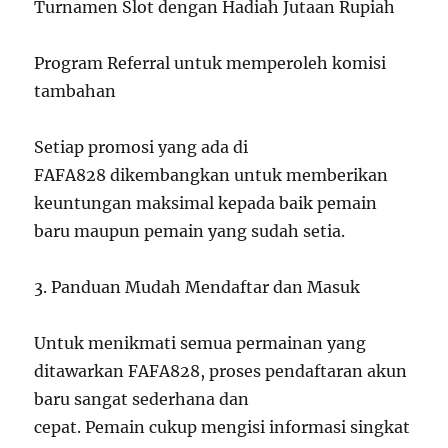
Turnamen Slot dengan Hadiah Jutaan Rupiah
Program Referral untuk memperoleh komisi
tambahan
Setiap promosi yang ada di
FAFA828 dikembangkan untuk memberikan
keuntungan maksimal kepada baik pemain
baru maupun pemain yang sudah setia.
3. Panduan Mudah Mendaftar dan Masuk
Untuk menikmati semua permainan yang
ditawarkan FAFA828, proses pendaftaran akun
baru sangat sederhana dan
cepat. Pemain cukup mengisi informasi singkat