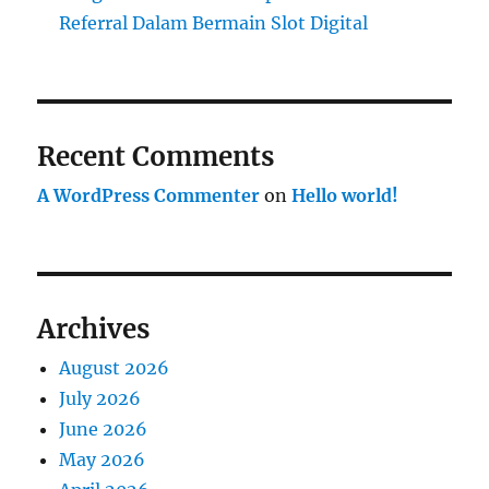
Referral Dalam Bermain Slot Digital
Recent Comments
A WordPress Commenter
on
Hello world!
Archives
August 2026
July 2026
June 2026
May 2026