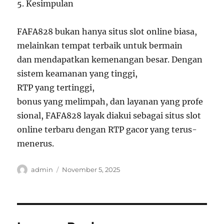
5. Kesimpulan
FAFA828 bukan hanya situs slot online biasa,
melainkan tempat terbaik untuk bermain
dan mendapatkan kemenangan besar. Dengan
sistem keamanan yang tinggi,
RTP yang tertinggi,
bonus yang melimpah, dan layanan yang profe
sional, FAFA828 layak diakui sebagai situs slot
online terbaru dengan RTP gacor yang terus-
menerus.
Author
Posted
admin
November 5, 2025
on