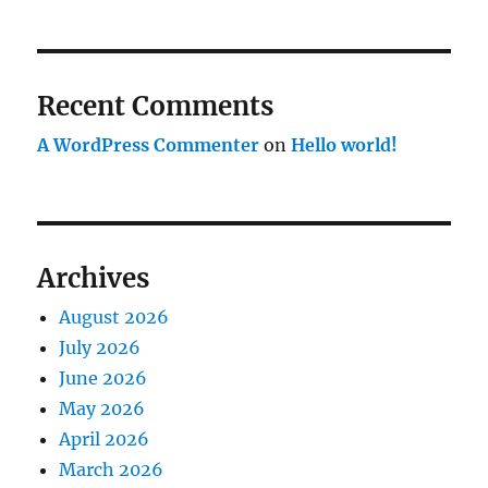
Recent Comments
A WordPress Commenter
on
Hello world!
Archives
August 2026
July 2026
June 2026
May 2026
April 2026
March 2026