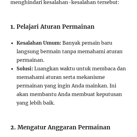
menghindari kesalahan-kesalahan tersebut:
1.
Pelajari Aturan Permainan
Kesalahan Umum:
Banyak pemain baru
langsung bermain tanpa memahami aturan
permainan.
Solusi:
Luangkan waktu untuk membaca dan
memahami aturan serta mekanisme
permainan yang ingin Anda mainkan. Ini
akan membantu Anda membuat keputusan
yang lebih baik.
2.
Mengatur Anggaran Permainan