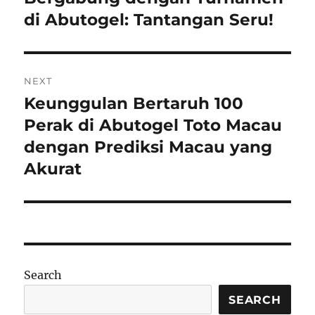
post:
di Abutogel: Tantangan Seru!
NEXT
Keunggulan Bertaruh 100
Next
post:
Perak di Abutogel Toto Macau
dengan Prediksi Macau yang
Akurat
Search
SEARCH