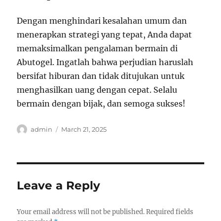
Dengan menghindari kesalahan umum dan
menerapkan strategi yang tepat, Anda dapat
memaksimalkan pengalaman bermain di
Abutogel. Ingatlah bahwa perjudian haruslah
bersifat hiburan dan tidak ditujukan untuk
menghasilkan uang dengan cepat. Selalu
bermain dengan bijak, dan semoga sukses!
Author
Posted
admin
March 21, 2025
on
Leave a Reply
Your email address will not be published.
Required fields