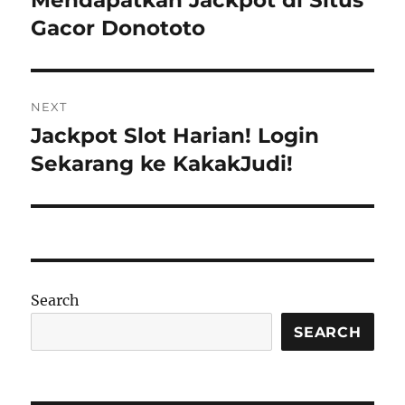
Mendapatkan Jackpot di Situs
Gacor Donototo
NEXT
Jackpot Slot Harian! Login
Next
post:
Sekarang ke KakakJudi!
Search
SEARCH