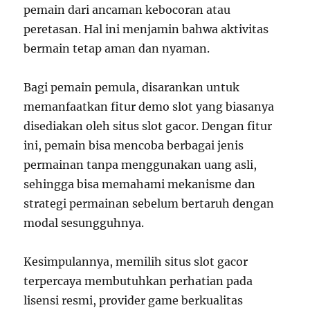
pemain dari ancaman kebocoran atau
peretasan. Hal ini menjamin bahwa aktivitas
bermain tetap aman dan nyaman.
Bagi pemain pemula, disarankan untuk
memanfaatkan fitur demo slot yang biasanya
disediakan oleh situs slot gacor. Dengan fitur
ini, pemain bisa mencoba berbagai jenis
permainan tanpa menggunakan uang asli,
sehingga bisa memahami mekanisme dan
strategi permainan sebelum bertaruh dengan
modal sesungguhnya.
Kesimpulannya, memilih situs slot gacor
terpercaya membutuhkan perhatian pada
lisensi resmi, provider game berkualitas