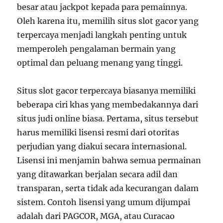
besar atau jackpot kepada para pemainnya.
Oleh karena itu, memilih situs slot gacor yang
terpercaya menjadi langkah penting untuk
memperoleh pengalaman bermain yang
optimal dan peluang menang yang tinggi.
Situs slot gacor terpercaya biasanya memiliki
beberapa ciri khas yang membedakannya dari
situs judi online biasa. Pertama, situs tersebut
harus memiliki lisensi resmi dari otoritas
perjudian yang diakui secara internasional.
Lisensi ini menjamin bahwa semua permainan
yang ditawarkan berjalan secara adil dan
transparan, serta tidak ada kecurangan dalam
sistem. Contoh lisensi yang umum dijumpai
adalah dari PAGCOR, MGA, atau Curacao