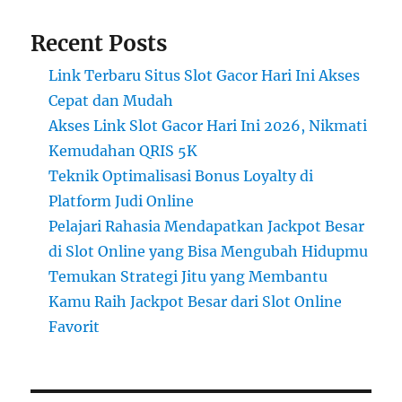
Recent Posts
Link Terbaru Situs Slot Gacor Hari Ini Akses
Cepat dan Mudah
Akses Link Slot Gacor Hari Ini 2026, Nikmati
Kemudahan QRIS 5K
Teknik Optimalisasi Bonus Loyalty di
Platform Judi Online
Pelajari Rahasia Mendapatkan Jackpot Besar
di Slot Online yang Bisa Mengubah Hidupmu
Temukan Strategi Jitu yang Membantu
Kamu Raih Jackpot Besar dari Slot Online
Favorit