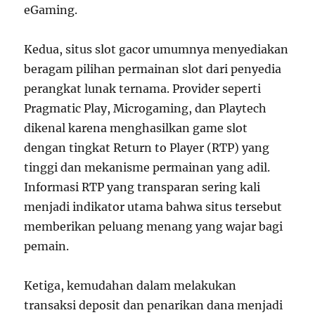
eGaming.
Kedua, situs slot gacor umumnya menyediakan
beragam pilihan permainan slot dari penyedia
perangkat lunak ternama. Provider seperti
Pragmatic Play, Microgaming, dan Playtech
dikenal karena menghasilkan game slot
dengan tingkat Return to Player (RTP) yang
tinggi dan mekanisme permainan yang adil.
Informasi RTP yang transparan sering kali
menjadi indikator utama bahwa situs tersebut
memberikan peluang menang yang wajar bagi
pemain.
Ketiga, kemudahan dalam melakukan
transaksi deposit dan penarikan dana menjadi