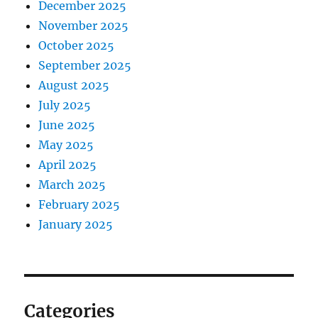
December 2025
November 2025
October 2025
September 2025
August 2025
July 2025
June 2025
May 2025
April 2025
March 2025
February 2025
January 2025
Categories