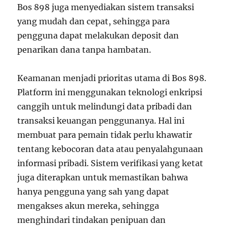
Bos 898 juga menyediakan sistem transaksi
yang mudah dan cepat, sehingga para
pengguna dapat melakukan deposit dan
penarikan dana tanpa hambatan.
Keamanan menjadi prioritas utama di Bos 898.
Platform ini menggunakan teknologi enkripsi
canggih untuk melindungi data pribadi dan
transaksi keuangan penggunanya. Hal ini
membuat para pemain tidak perlu khawatir
tentang kebocoran data atau penyalahgunaan
informasi pribadi. Sistem verifikasi yang ketat
juga diterapkan untuk memastikan bahwa
hanya pengguna yang sah yang dapat
mengakses akun mereka, sehingga
menghindari tindakan penipuan dan