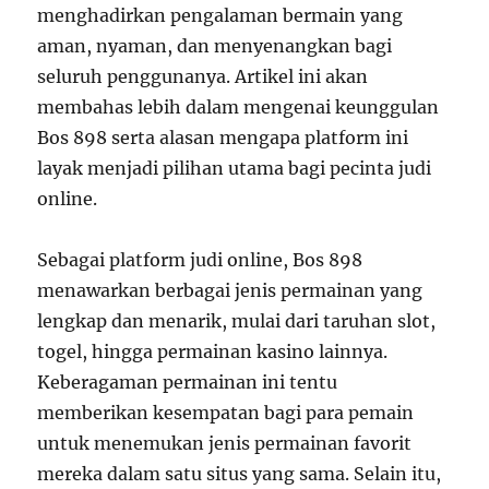
menghadirkan pengalaman bermain yang
aman, nyaman, dan menyenangkan bagi
seluruh penggunanya. Artikel ini akan
membahas lebih dalam mengenai keunggulan
Bos 898 serta alasan mengapa platform ini
layak menjadi pilihan utama bagi pecinta judi
online.
Sebagai platform judi online, Bos 898
menawarkan berbagai jenis permainan yang
lengkap dan menarik, mulai dari taruhan slot,
togel, hingga permainan kasino lainnya.
Keberagaman permainan ini tentu
memberikan kesempatan bagi para pemain
untuk menemukan jenis permainan favorit
mereka dalam satu situs yang sama. Selain itu,