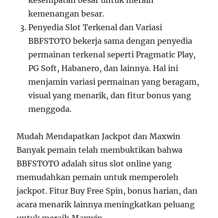
kesempatan besar untuk meraih
kemenangan besar.
Penyedia Slot Terkenal dan Variasi
BBFSTOTO bekerja sama dengan penyedia
permainan terkenal seperti Pragmatic Play,
PG Soft, Habanero, dan lainnya. Hal ini
menjamin variasi permainan yang beragam,
visual yang menarik, dan fitur bonus yang
menggoda.
Mudah Mendapatkan Jackpot dan Maxwin
Banyak pemain telah membuktikan bahwa
BBFSTOTO adalah situs slot online yang
memudahkan pemain untuk memperoleh
jackpot. Fitur Buy Free Spin, bonus harian, dan
acara menarik lainnya meningkatkan peluang