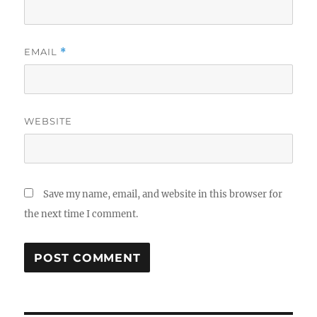
EMAIL
*
WEBSITE
Save my name, email, and website in this browser for
the next time I comment.