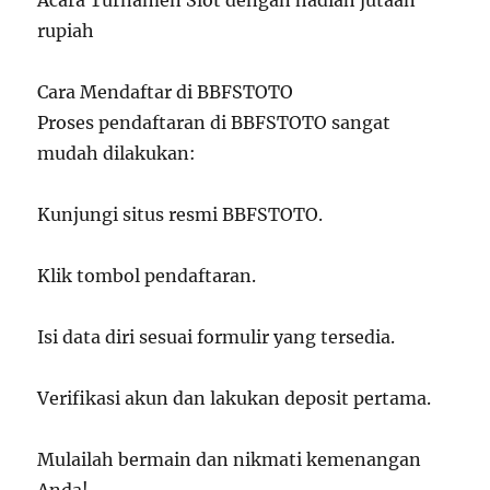
Acara Turnamen Slot dengan hadiah jutaan
rupiah
Cara Mendaftar di BBFSTOTO
Proses pendaftaran di BBFSTOTO sangat
mudah dilakukan:
Kunjungi situs resmi BBFSTOTO.
Klik tombol pendaftaran.
Isi data diri sesuai formulir yang tersedia.
Verifikasi akun dan lakukan deposit pertama.
Mulailah bermain dan nikmati kemenangan