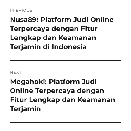
Post
PREVIOUS
navigation
Nusa89: Platform Judi Online
Previous
post:
Terpercaya dengan Fitur
Lengkap dan Keamanan
Terjamin di Indonesia
NEXT
Megahoki: Platform Judi
Next
post:
Online Terpercaya dengan
Fitur Lengkap dan Keamanan
Terjamin