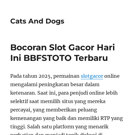
Cats And Dogs
Bocoran Slot Gacor Hari
Ini BBFSTOTO Terbaru
Pada tahun 2025, permainan
slotgacor
online
mengalami peningkatan besar dalam
ketenaran. Saat ini, para penjudi online lebih
selektif saat memilih situs yang mereka
percayai, yang memberikan peluang
kemenangan yang baik dan memiliki RTP yang
tinggi. Salah satu platform yang menarik