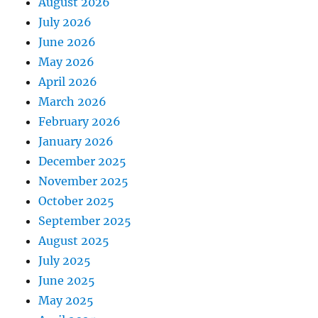
August 2026
July 2026
June 2026
May 2026
April 2026
March 2026
February 2026
January 2026
December 2025
November 2025
October 2025
September 2025
August 2025
July 2025
June 2025
May 2025