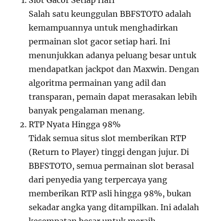
Slot Gacor Setiap Hari
Salah satu keunggulan BBFSTOTO adalah
kemampuannya untuk menghadirkan
permainan slot gacor setiap hari. Ini
menunjukkan adanya peluang besar untuk
mendapatkan jackpot dan Maxwin. Dengan
algoritma permainan yang adil dan
transparan, pemain dapat merasakan lebih
banyak pengalaman menang.
RTP Nyata Hingga 98%
Tidak semua situs slot memberikan RTP
(Return to Player) tinggi dengan jujur. Di
BBFSTOTO, semua permainan slot berasal
dari penyedia yang terpercaya yang
memberikan RTP asli hingga 98%, bukan
sekadar angka yang ditampilkan. Ini adalah