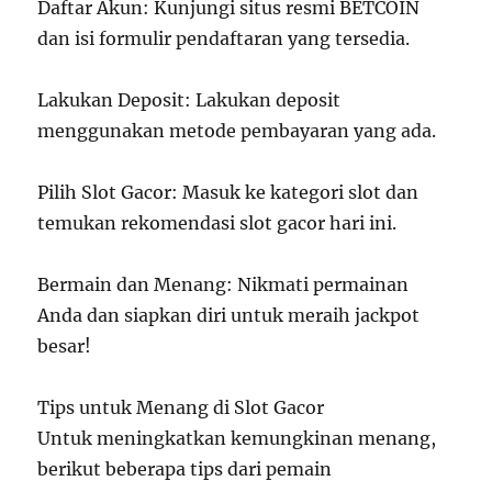
Daftar Akun: Kunjungi situs resmi BETCOIN
dan isi formulir pendaftaran yang tersedia.
Lakukan Deposit: Lakukan deposit
menggunakan metode pembayaran yang ada.
Pilih Slot Gacor: Masuk ke kategori slot dan
temukan rekomendasi slot gacor hari ini.
Bermain dan Menang: Nikmati permainan
Anda dan siapkan diri untuk meraih jackpot
besar!
Tips untuk Menang di Slot Gacor
Untuk meningkatkan kemungkinan menang,
berikut beberapa tips dari pemain