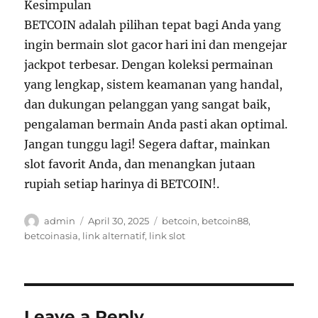
Kesimpulan
BETCOIN adalah pilihan tepat bagi Anda yang
ingin bermain slot gacor hari ini dan mengejar
jackpot terbesar. Dengan koleksi permainan
yang lengkap, sistem keamanan yang handal,
dan dukungan pelanggan yang sangat baik,
pengalaman bermain Anda pasti akan optimal.
Jangan tunggu lagi! Segera daftar, mainkan
slot favorit Anda, dan menangkan jutaan
rupiah setiap harinya di BETCOIN!.
Author
Posted
Tags
admin
April 30, 2025
betcoin
,
betcoin88
,
on
betcoinasia
,
link alternatif
,
link slot
Leave a Reply