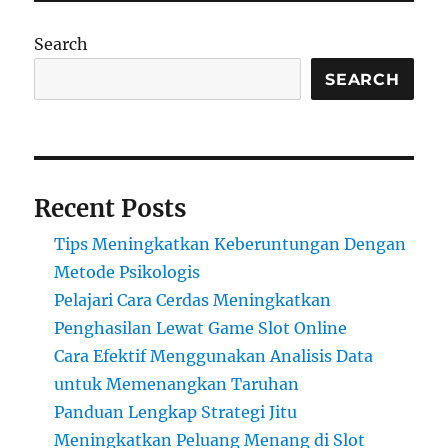
Search
SEARCH
Recent Posts
Tips Meningkatkan Keberuntungan Dengan
Metode Psikologis
Pelajari Cara Cerdas Meningkatkan
Penghasilan Lewat Game Slot Online
Cara Efektif Menggunakan Analisis Data
untuk Memenangkan Taruhan
Panduan Lengkap Strategi Jitu
Meningkatkan Peluang Menang di Slot