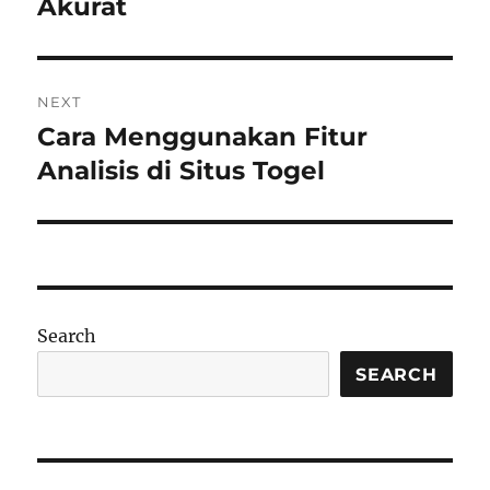
Akurat
NEXT
Cara Menggunakan Fitur
Next
post:
Analisis di Situs Togel
Search
SEARCH