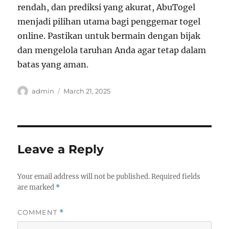
rendah, dan prediksi yang akurat, AbuTogel
menjadi pilihan utama bagi penggemar togel
online. Pastikan untuk bermain dengan bijak
dan mengelola taruhan Anda agar tetap dalam
batas yang aman.
Author
Posted
admin
March 21, 2025
on
Leave a Reply
Your email address will not be published.
Required fields
are marked
*
COMMENT
*