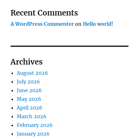
Recent Comments
A WordPress Commenter
on
Hello world!
Archives
August 2026
July 2026
June 2026
May 2026
April 2026
March 2026
February 2026
January 2026