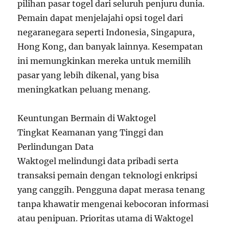
pilihan pasar togel dari seluruh penjuru dunia.
Pemain dapat menjelajahi opsi togel dari
negaranegara seperti Indonesia, Singapura,
Hong Kong, dan banyak lainnya. Kesempatan
ini memungkinkan mereka untuk memilih
pasar yang lebih dikenal, yang bisa
meningkatkan peluang menang.
Keuntungan Bermain di Waktogel
Tingkat Keamanan yang Tinggi dan
Perlindungan Data
Waktogel melindungi data pribadi serta
transaksi pemain dengan teknologi enkripsi
yang canggih. Pengguna dapat merasa tenang
tanpa khawatir mengenai kebocoran informasi
atau penipuan. Prioritas utama di Waktogel