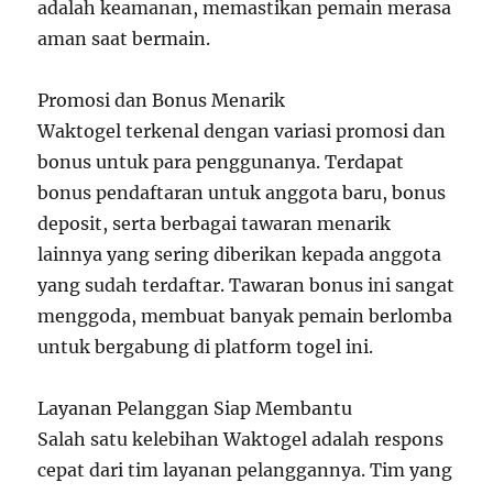
adalah keamanan, memastikan pemain merasa
aman saat bermain.
Promosi dan Bonus Menarik
Waktogel terkenal dengan variasi promosi dan
bonus untuk para penggunanya. Terdapat
bonus pendaftaran untuk anggota baru, bonus
deposit, serta berbagai tawaran menarik
lainnya yang sering diberikan kepada anggota
yang sudah terdaftar. Tawaran bonus ini sangat
menggoda, membuat banyak pemain berlomba
untuk bergabung di platform togel ini.
Layanan Pelanggan Siap Membantu
Salah satu kelebihan Waktogel adalah respons
cepat dari tim layanan pelanggannya. Tim yang