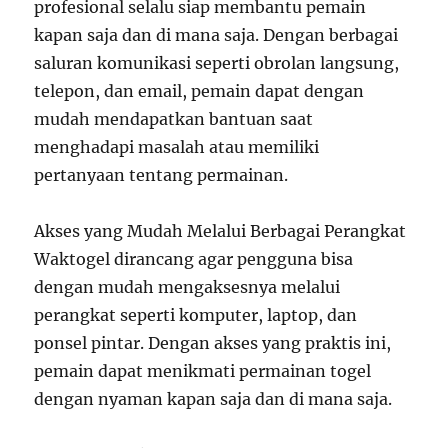
profesional selalu siap membantu pemain
kapan saja dan di mana saja. Dengan berbagai
saluran komunikasi seperti obrolan langsung,
telepon, dan email, pemain dapat dengan
mudah mendapatkan bantuan saat
menghadapi masalah atau memiliki
pertanyaan tentang permainan.
Akses yang Mudah Melalui Berbagai Perangkat
Waktogel dirancang agar pengguna bisa
dengan mudah mengaksesnya melalui
perangkat seperti komputer, laptop, dan
ponsel pintar. Dengan akses yang praktis ini,
pemain dapat menikmati permainan togel
dengan nyaman kapan saja dan di mana saja.