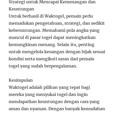
Strategi untuk Mencapai Kemenangan dan
Keuntungan
Untuk berhasil di Waktogel, pemain perlu
memadukan pengetahuan, strategi, dan sedikit
keberuntungan. Memahami pola angka yang
muncul di pasar togel dapat meningkatkan
kemungkinan menang. Selain itu, penting
untuk mengelola keuangan dengan bijak sesuai
kondisi serta mengikuti saran dari pemain
togel yang sudah berpengalaman.
Kesimpulan
Waktogel adalah pilihan yang tepat bagi
mereka yang menyukai togel dan ingin
mendapatkan keuntungan dengan cara yang
aman dan nyaman. Dengan banyak kemudahan