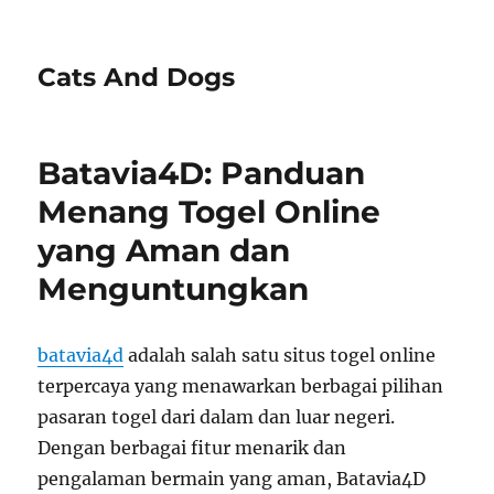
Cats And Dogs
Batavia4D: Panduan
Menang Togel Online
yang Aman dan
Menguntungkan
batavia4d
adalah salah satu situs togel online
terpercaya yang menawarkan berbagai pilihan
pasaran togel dari dalam dan luar negeri.
Dengan berbagai fitur menarik dan
pengalaman bermain yang aman, Batavia4D