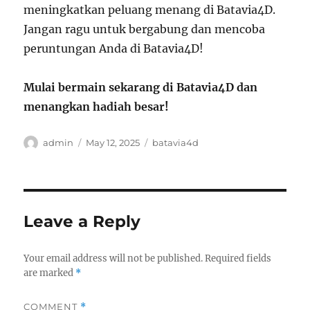
meningkatkan peluang menang di Batavia4D.
Jangan ragu untuk bergabung dan mencoba
peruntungan Anda di Batavia4D!
Mulai bermain sekarang di Batavia4D dan
menangkan hadiah besar!
Author
Posted
Tags
admin
May 12, 2025
batavia4d
on
Leave a Reply
Your email address will not be published.
Required fields
are marked
*
COMMENT
*