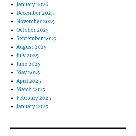
January 2026
December 2025
November 2025
October 2025
September 2025
August 2025
July 2025
June 2025
May 2025
April 2025
March 2025
February 2025
January 2025