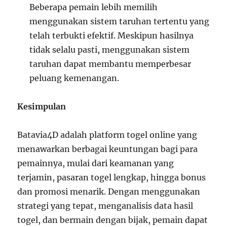
Beberapa pemain lebih memilih
menggunakan sistem taruhan tertentu yang
telah terbukti efektif. Meskipun hasilnya
tidak selalu pasti, menggunakan sistem
taruhan dapat membantu memperbesar
peluang kemenangan.
Kesimpulan
Batavia4D adalah platform togel online yang
menawarkan berbagai keuntungan bagi para
pemainnya, mulai dari keamanan yang
terjamin, pasaran togel lengkap, hingga bonus
dan promosi menarik. Dengan menggunakan
strategi yang tepat, menganalisis data hasil
togel, dan bermain dengan bijak, pemain dapat