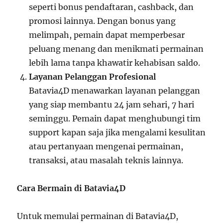
seperti bonus pendaftaran, cashback, dan
promosi lainnya. Dengan bonus yang
melimpah, pemain dapat memperbesar
peluang menang dan menikmati permainan
lebih lama tanpa khawatir kehabisan saldo.
Layanan Pelanggan Profesional
Batavia4D menawarkan layanan pelanggan
yang siap membantu 24 jam sehari, 7 hari
seminggu. Pemain dapat menghubungi tim
support kapan saja jika mengalami kesulitan
atau pertanyaan mengenai permainan,
transaksi, atau masalah teknis lainnya.
Cara Bermain di Batavia4D
Untuk memulai permainan di Batavia4D,