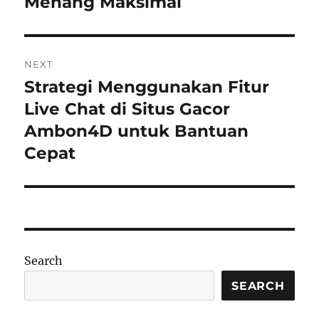
Menang Maksimal
NEXT
Strategi Menggunakan Fitur
Next
post:
Live Chat di Situs Gacor
Ambon4D untuk Bantuan
Cepat
Search
SEARCH