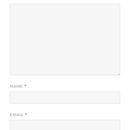
NAME
*
EMAIL
*