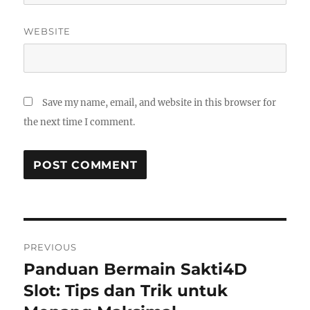
WEBSITE
Save my name, email, and website in this browser for
the next time I comment.
Post
PREVIOUS
navigation
Panduan Bermain Sakti4D
Previous
post:
Slot: Tips dan Trik untuk