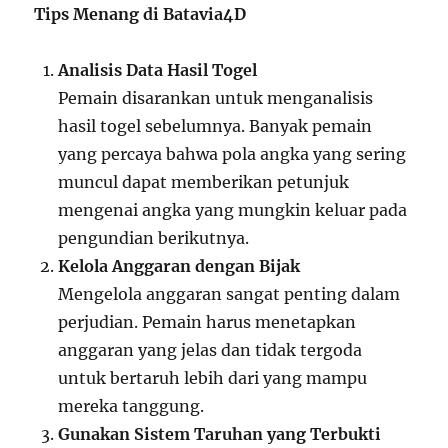
Tips Menang di Batavia4D
Analisis Data Hasil Togel
Pemain disarankan untuk menganalisis
hasil togel sebelumnya. Banyak pemain
yang percaya bahwa pola angka yang sering
muncul dapat memberikan petunjuk
mengenai angka yang mungkin keluar pada
pengundian berikutnya.
Kelola Anggaran dengan Bijak
Mengelola anggaran sangat penting dalam
perjudian. Pemain harus menetapkan
anggaran yang jelas dan tidak tergoda
untuk bertaruh lebih dari yang mampu
mereka tanggung.
Gunakan Sistem Taruhan yang Terbukti