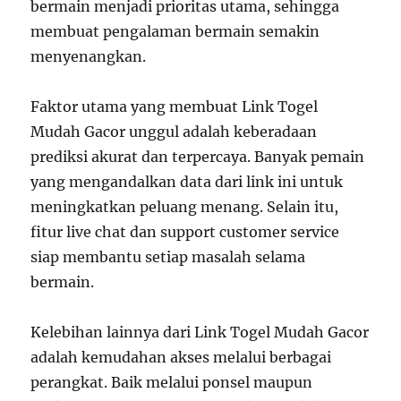
bermain menjadi prioritas utama, sehingga
membuat pengalaman bermain semakin
menyenangkan.
Faktor utama yang membuat Link Togel
Mudah Gacor unggul adalah keberadaan
prediksi akurat dan terpercaya. Banyak pemain
yang mengandalkan data dari link ini untuk
meningkatkan peluang menang. Selain itu,
fitur live chat dan support customer service
siap membantu setiap masalah selama
bermain.
Kelebihan lainnya dari Link Togel Mudah Gacor
adalah kemudahan akses melalui berbagai
perangkat. Baik melalui ponsel maupun