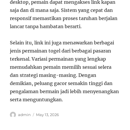
desktop, pemain dapat mengakses link kapan
saja dan di mana saja. Sistem yang cepat dan
responsif memastikan proses taruhan berjalan
lancar tanpa hambatan berarti.
Selain itu, link ini juga menawarkan berbagai
jenis permainan togel dari berbagai pasaran
terkenal. Variasi permainan yang lengkap
memudahkan pemain memilih sesuai selera
dan strategi masing-masing. Dengan
demikian, peluang gacor semakin tinggi dan
pengalaman bermain jadi lebih menyenangkan
serta menguntungkan.
Author
Posted
admin
May 13, 2026
on