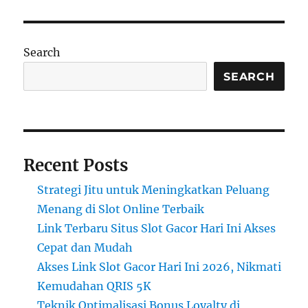
Search
SEARCH
Recent Posts
Strategi Jitu untuk Meningkatkan Peluang
Menang di Slot Online Terbaik
Link Terbaru Situs Slot Gacor Hari Ini Akses
Cepat dan Mudah
Akses Link Slot Gacor Hari Ini 2026, Nikmati
Kemudahan QRIS 5K
Teknik Optimalisasi Bonus Loyalty di