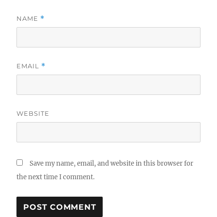
NAME
*
EMAIL
*
WEBSITE
Save my name, email, and website in this browser for
the next time I comment.