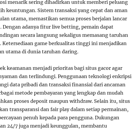
si menarik sering dihadirkan untuk memberi peluang
aih keuntungan. Sistem transaksi yang cepat dan aman
lan utama, memastikan semua proses berjalan lancar
 Dengan adanya fitur live betting, pemain dapat
ndingan secara langsung sekaligus memasang taruhan
. Ketersediaan game berkualitas tinggi ini menjadikan
han utama di dunia taruhan daring.
k keamanan menjadi prioritas bagi situs gacor agar
yaman dan terlindungi. Penggunaan teknologi enkripsi
gi data pribadi dan transaksi finansial dari ancaman
erbagai metode pembayaran yang lengkap dan mudah
kan proses deposit maupun withdraw. Selain itu, situs
an transparansi dan fair play dalam setiap permainan,
ercayaan penuh kepada para pengguna. Dukungan
gan 24/7 juga menjadi keunggulan, membantu