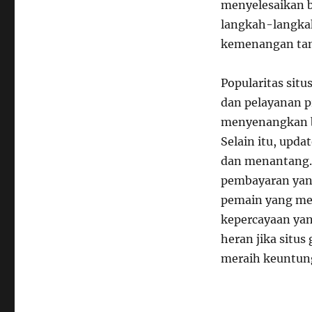
menyelesaikan b
langkah-langka
kemenangan tan
Popularitas situ
dan pelayanan 
menyenangkan be
Selain itu, upd
dan menantang.
pembayaran yan
pemain yang mer
kepercayaan yan
heran jika situs
meraih keuntung