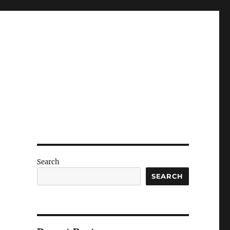
Search
SEARCH