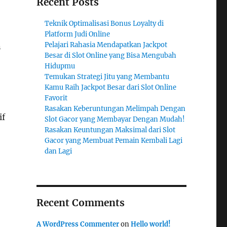
Recent Posts
Teknik Optimalisasi Bonus Loyalty di
Platform Judi Online
Pelajari Rahasia Mendapatkan Jackpot
n
Besar di Slot Online yang Bisa Mengubah
Hidupmu
Temukan Strategi Jitu yang Membantu
Kamu Raih Jackpot Besar dari Slot Online
Favorit
Rasakan Keberuntungan Melimpah Dengan
if
Slot Gacor yang Membayar Dengan Mudah!
Rasakan Keuntungan Maksimal dari Slot
Gacor yang Membuat Pemain Kembali Lagi
dan Lagi
Recent Comments
A WordPress Commenter
on
Hello world!