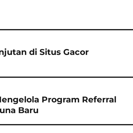
jutan di Situs Gacor
engelola Program Referral
una Baru