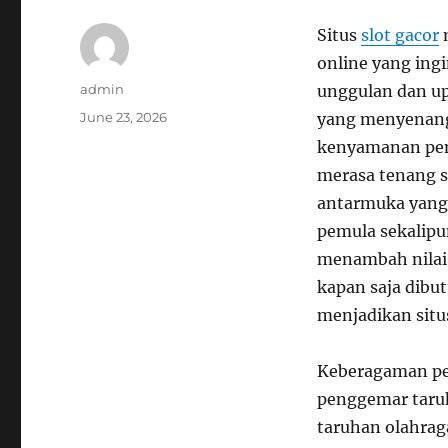
Situs
slot gacor
m
online yang ing
Author
admin
unggulan dan up
Posted
June 23, 2026
yang menyenang
on
kenyamanan pen
merasa tenang 
antarmuka yang 
pemula sekalipu
menambah nilai
kapan saja dibut
menjadikan situ
Keberagaman per
penggemar taruh
taruhan olahraga