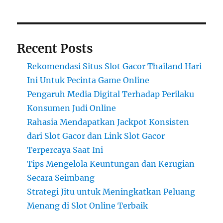
Recent Posts
Rekomendasi Situs Slot Gacor Thailand Hari
Ini Untuk Pecinta Game Online
Pengaruh Media Digital Terhadap Perilaku
Konsumen Judi Online
Rahasia Mendapatkan Jackpot Konsisten
dari Slot Gacor dan Link Slot Gacor
Terpercaya Saat Ini
Tips Mengelola Keuntungan dan Kerugian
Secara Seimbang
Strategi Jitu untuk Meningkatkan Peluang
Menang di Slot Online Terbaik