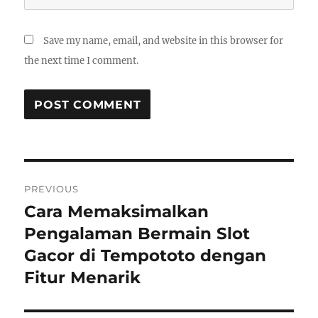
Save my name, email, and website in this browser for
the next time I comment.
Post
PREVIOUS
navigation
Cara Memaksimalkan
Previous
post:
Pengalaman Bermain Slot
Gacor di Tempototo dengan
Fitur Menarik