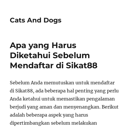
Cats And Dogs
Apa yang Harus
Diketahui Sebelum
Mendaftar di Sikat88
Sebelum Anda memutuskan untuk mendaftar
di Sikat88, ada beberapa hal penting yang perlu
Anda ketahui untuk memastikan pengalaman
berjudi yang aman dan menyenangkan. Berikut
adalah beberapa aspek yang harus
dipertimbangkan sebelum melakukan