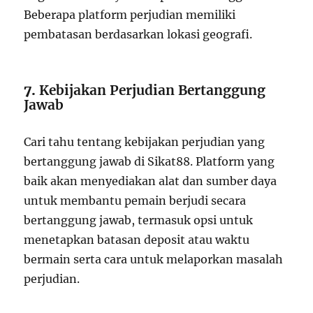
Beberapa platform perjudian memiliki
pembatasan berdasarkan lokasi geografi.
7.
Kebijakan Perjudian Bertanggung
Jawab
Cari tahu tentang kebijakan perjudian yang
bertanggung jawab di Sikat88. Platform yang
baik akan menyediakan alat dan sumber daya
untuk membantu pemain berjudi secara
bertanggung jawab, termasuk opsi untuk
menetapkan batasan deposit atau waktu
bermain serta cara untuk melaporkan masalah
perjudian.