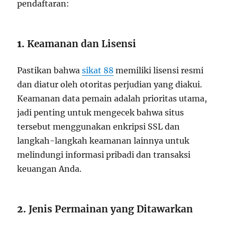
pendaftaran:
1.
Keamanan dan Lisensi
Pastikan bahwa
sikat 88
memiliki lisensi resmi
dan diatur oleh otoritas perjudian yang diakui.
Keamanan data pemain adalah prioritas utama,
jadi penting untuk mengecek bahwa situs
tersebut menggunakan enkripsi SSL dan
langkah-langkah keamanan lainnya untuk
melindungi informasi pribadi dan transaksi
keuangan Anda.
2.
Jenis Permainan yang Ditawarkan