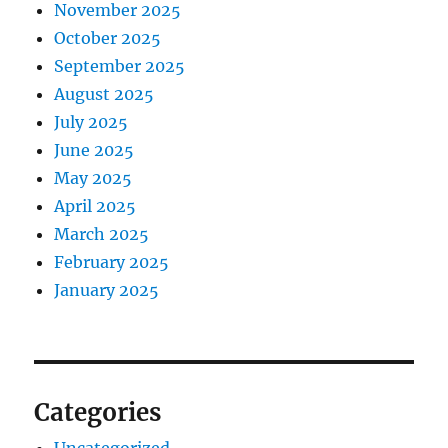
November 2025
October 2025
September 2025
August 2025
July 2025
June 2025
May 2025
April 2025
March 2025
February 2025
January 2025
Categories