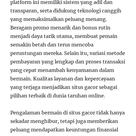
platform ini memiliki sistem yang adil dan
transparan, serta didukung teknologi canggih
yang memaksimalkan peluang menang.
Beragam promo menarik dan bonus rutin
menjadi daya tarik utama, membuat pemain
semakin betah dan terus mencoba
peruntungan mereka. Selain itu, variasi metode
pembayaran yang lengkap dan proses transaksi
yang cepat menambah kenyamanan dalam
bermain. Kualitas layanan dan kepercayaan
yang terjaga menjadikan situs gacor sebagai
pilihan terbaik di dunia taruhan online.
Pengalaman bermain di situs gacor tidak hanya
sekadar menghibur, tetapi juga memberikan
peluang mendapatkan keuntungan finansial