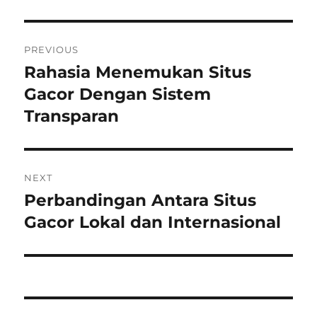
Post
PREVIOUS
navigation
Rahasia Menemukan Situs
Previous
post:
Gacor Dengan Sistem
Transparan
NEXT
Perbandingan Antara Situs
Next
post:
Gacor Lokal dan Internasional