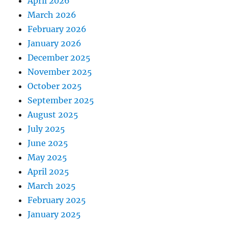
April 2026
March 2026
February 2026
January 2026
December 2025
November 2025
October 2025
September 2025
August 2025
July 2025
June 2025
May 2025
April 2025
March 2025
February 2025
January 2025