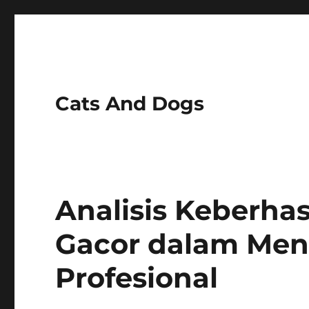
Cats And Dogs
Analisis Keberhas
Gacor dalam Men
Profesional