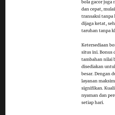
bola gacor jug
dan cepat, mula
transaksi tanpa
dijaga ketat, se
taruhan tanpa k
Ketersediaan bo
situs ini. Bonus
tambahan nilai b
disediakan unt
besar. Dengan d
layanan maksim
signifikan. Kua
nyaman dan perc
setiap hari.