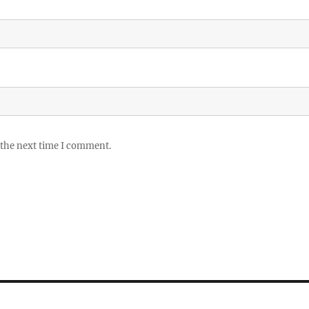
 the next time I comment.