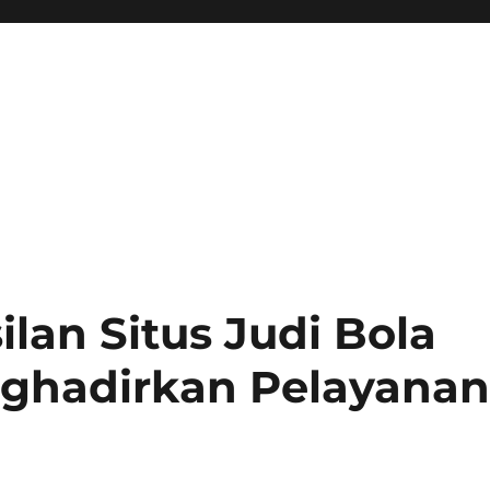
ilan Situs Judi Bola
ghadirkan Pelayana