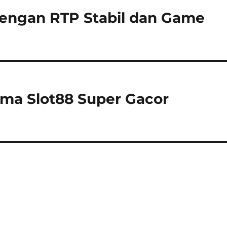
 dengan RTP Stabil dan Game
ama Slot88 Super Gacor