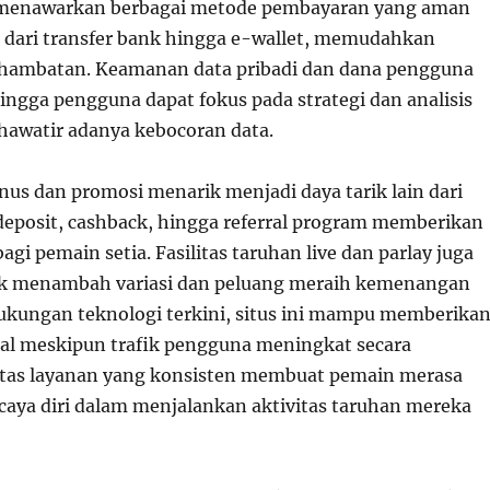
a menawarkan berbagai metode pembayaran yang aman
i dari transfer bank hingga e-wallet, memudahkan
 hambatan. Keamanan data pribadi dan dana pengguna
hingga pengguna dapat fokus pada strategi dan analisis
hawatir adanya kebocoran data.
nus dan promosi menarik menjadi daya tarik lain dari
 deposit, cashback, hingga referral program memberikan
agi pemain setia. Fasilitas taruhan live dan parlay juga
uk menambah variasi dan peluang meraih kemenangan
ukungan teknologi terkini, situs ini mampu memberika
al meskipun trafik pengguna meningkat secara
litas layanan yang konsisten membuat pemain merasa
aya diri dalam menjalankan aktivitas taruhan mereka