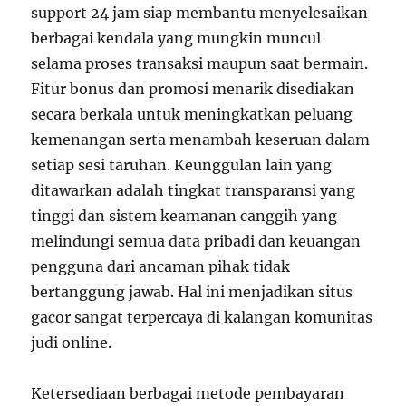
support 24 jam siap membantu menyelesaikan
berbagai kendala yang mungkin muncul
selama proses transaksi maupun saat bermain.
Fitur bonus dan promosi menarik disediakan
secara berkala untuk meningkatkan peluang
kemenangan serta menambah keseruan dalam
setiap sesi taruhan. Keunggulan lain yang
ditawarkan adalah tingkat transparansi yang
tinggi dan sistem keamanan canggih yang
melindungi semua data pribadi dan keuangan
pengguna dari ancaman pihak tidak
bertanggung jawab. Hal ini menjadikan situs
gacor sangat terpercaya di kalangan komunitas
judi online.
Ketersediaan berbagai metode pembayaran