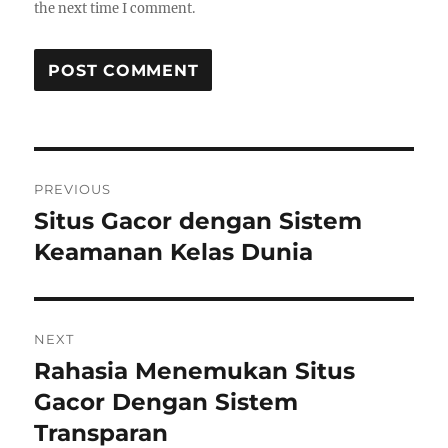
the next time I comment.
Post
PREVIOUS
navigation
Situs Gacor dengan Sistem
Previous
post:
Keamanan Kelas Dunia
NEXT
Rahasia Menemukan Situs
Next
post:
Gacor Dengan Sistem
Transparan