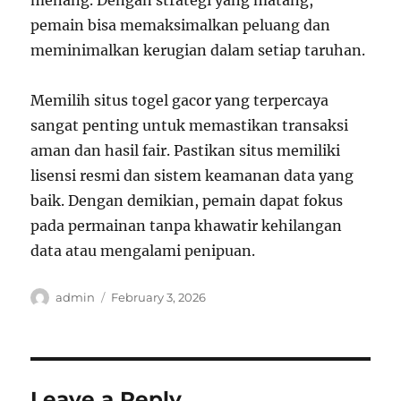
menang. Dengan strategi yang matang,
pemain bisa memaksimalkan peluang dan
meminimalkan kerugian dalam setiap taruhan.
Memilih situs togel gacor yang terpercaya
sangat penting untuk memastikan transaksi
aman dan hasil fair. Pastikan situs memiliki
lisensi resmi dan sistem keamanan data yang
baik. Dengan demikian, pemain dapat fokus
pada permainan tanpa khawatir kehilangan
data atau mengalami penipuan.
Author
Posted
admin
February 3, 2026
on
Leave a Reply