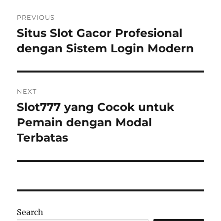
Post
PREVIOUS
navigation
Situs Slot Gacor Profesional
Previous
post:
dengan Sistem Login Modern
NEXT
Slot777 yang Cocok untuk
Next
post:
Pemain dengan Modal
Terbatas
Search