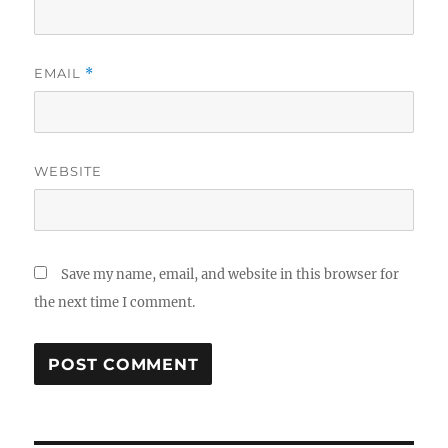
EMAIL
*
WEBSITE
Save my name, email, and website in this browser for
the next time I comment.