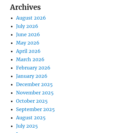
Archives
August 2026
July 2026
June 2026
May 2026
April 2026
March 2026
February 2026
January 2026
December 2025
November 2025
October 2025
September 2025
August 2025
July 2025