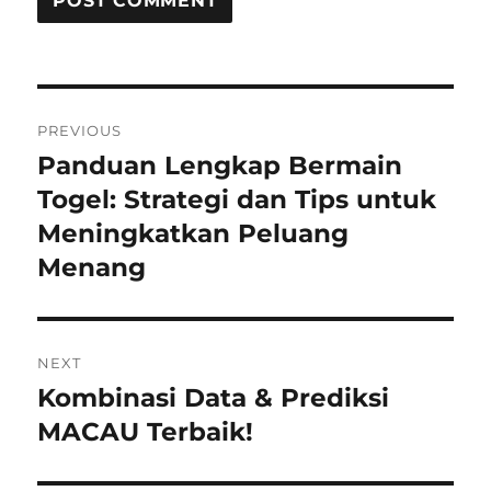
Post
PREVIOUS
navigation
Panduan Lengkap Bermain
Previous
post:
Togel: Strategi dan Tips untuk
Meningkatkan Peluang
Menang
NEXT
Kombinasi Data & Prediksi
Next
post:
MACAU Terbaik!