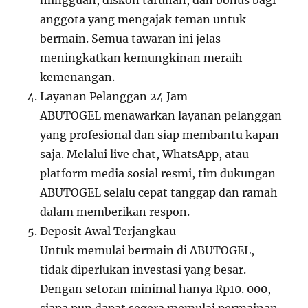
mingguan, diskon taruhan, dan bonus bagi
anggota yang mengajak teman untuk
bermain. Semua tawaran ini jelas
meningkatkan kemungkinan meraih
kemenangan.
Layanan Pelanggan 24 Jam
ABUTOGEL menawarkan layanan pelanggan
yang profesional dan siap membantu kapan
saja. Melalui live chat, WhatsApp, atau
platform media sosial resmi, tim dukungan
ABUTOGEL selalu cepat tanggap dan ramah
dalam memberikan respon.
Deposit Awal Terjangkau
Untuk memulai bermain di ABUTOGEL,
tidak diperlukan investasi yang besar.
Dengan setoran minimal hanya Rp10. 000,