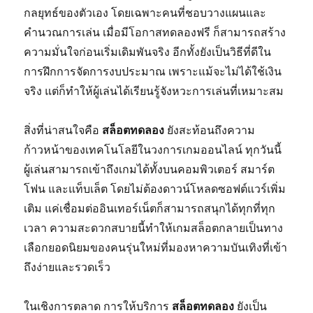
กลยุทธ์ของตัวเอง โดยเฉพาะคนที่ชอบวางแผนและ
คำนวณการเล่น เมื่อมีโอกาสทดลองฟรี ก็สามารถสร้าง
ความมั่นใจก่อนเริ่มเดิมพันจริง อีกทั้งยังเป็นวิธีที่ดีใน
การฝึกการจัดการงบประมาณ เพราะแม้จะไม่ได้ใช้เงิน
จริง แต่ก็ทำให้ผู้เล่นได้เรียนรู้จังหวะการเล่นที่เหมาะสม
สิ่งที่น่าสนใจคือ
สล็อตทดลอง
ยังสะท้อนถึงความ
ก้าวหน้าของเทคโนโลยีในวงการเกมออนไลน์ ทุกวันนี้
ผู้เล่นสามารถเข้าถึงเกมได้ทั้งบนคอมพิวเตอร์ สมาร์ต
โฟน และแท็บเล็ต โดยไม่ต้องดาวน์โหลดซอฟต์แวร์เพิ่ม
เติม แค่เชื่อมต่ออินเทอร์เน็ตก็สามารถสนุกได้ทุกที่ทุก
เวลา ความสะดวกสบายนี้ทำให้เกมสล็อตกลายเป็นทาง
เลือกยอดนิยมของคนรุ่นใหม่ที่มองหาความบันเทิงที่เข้า
ถึงง่ายและรวดเร็ว
ในเชิงการตลาด การให้บริการ
สล็อตทดลอง
ยังเป็น