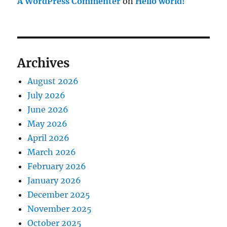
A WordPress Commenter
on
Hello world!
Archives
August 2026
July 2026
June 2026
May 2026
April 2026
March 2026
February 2026
January 2026
December 2025
November 2025
October 2025