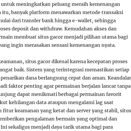
an untuk meningkatkan peluang meraih kemenangan
a itu, banyak platform menawarkan metode transaksi
ulai dari transfer bank hingga e-wallet, sehingga
ses deposit dan withdraw. Kemudahan akses dan
ain membuat situs gacor menjadi pilihan utama bagi
yang ingin merasakan sensasi kemenangan nyata.
 keamanan, situs gacor dikenal karena kecepatan proses
angat baik. Sistem yang terintegrasi memastikan setiap
penarikan dana berlangsung cepat dan aman. Keandala
adi faktor penting agar permainan berjalan lancar tanpa
njung dapat menikmati berbagai permainan favorit
kut kehilangan data ataupun mengalami lag saat
fitur keamanan yang ketat dan server yang stabil, situs
mberikan pengalaman bermain yang optimal dan
ni sekaligus menjadi daya tarik utama bagi para