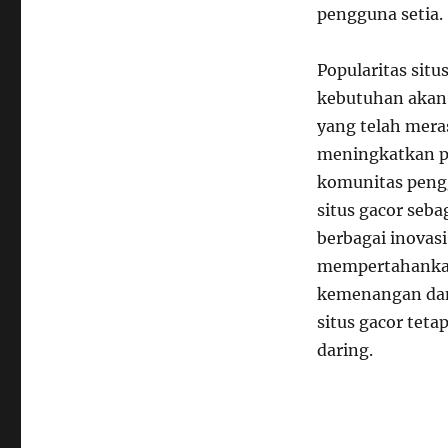
pengguna setia.
Popularitas sit
kebutuhan akan
yang telah mera
meningkatkan p
komunitas pengg
situs gacor seba
berbagai inovas
mempertahankan 
kemenangan da
situs gacor teta
daring.