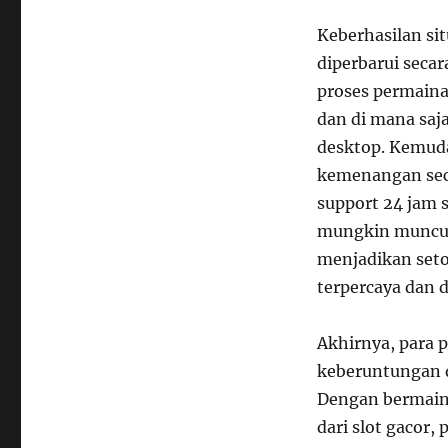
Keberhasilan situ
diperbarui secar
proses permaina
dan di mana saj
desktop. Kemud
kemenangan secar
support 24 jam 
mungkin muncul 
menjadikan setor
terpercaya dan 
Akhirnya, para 
keberuntungan d
Dengan bermain
dari slot gacor