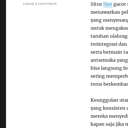
on
Leave a comment
Situs
Slot
gacor 
Perbandingan
menawarkan pel
Bonus
yang menyenang
dan
Promosi
untuk mengakses
di
taruhan olahrag
Berbagai
terintegrasi da
Situs
Gacor
serta bermain ta
antarmuka yang
bisa langsung f
sering memperba
terus berkemban
Keunggulan utam
yang konsisten 
mereka menyedia
kapan saja jika