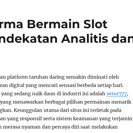
rma Bermain Slot
dekatan Analitis da
n platform taruhan daring semakin diminati oleh
n digital yang mencari sensasi berbeda setiap hari.
yang sedang naik daun di industri ini adalah
setor777
,
ne yang menawarkan berbagai pilihan permainan menarik
an. Keunggulan utama dari situs ini terletak pada
an yang responsif serta sistem keamanan yang terjamin
 merasa nyaman dan percaya diri saat melakukan